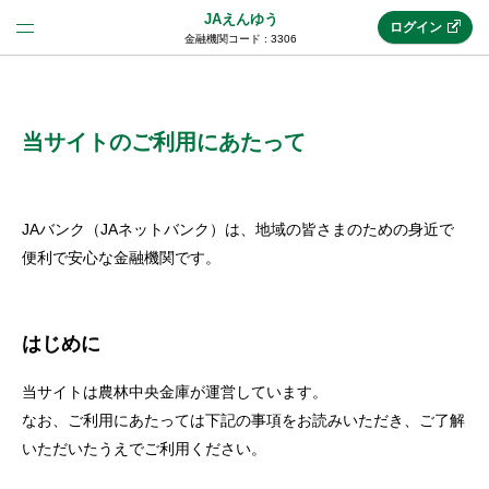
JAえんゆう
ログイン
金融機関コード : 3306
法人のお客様はこちら
(法人JAネットバンク)
当サイトのご利用にあたって
新規申込み
JAバンク（JAネットバンク）は、地域の皆さまのための身近で
便利で安心な金融機関です。
JAネットバンクトップ
はじめに
メリット
当サイトは農林中央金庫が運営しています。
なお、ご利用にあたっては下記の事項をお読みいただき、ご了解
機能・サービス
いただいたうえでご利用ください。