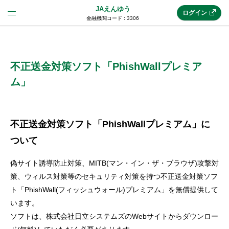
JAえんゆう
ログイン
金融機関コード : 3306
法人のお客様はこちら
(法人JAネットバンク)
不正送金対策ソフト「PhishWallプレミア
ム」
新規申込み
不正送金対策ソフト「PhishWallプレミアム」に
JAネットバンクトップ
ついて
偽サイト誘導防止対策、MITB(マン・イン・ザ・ブラウザ)攻撃対
メリット
策、ウィルス対策等のセキュリティ対策を持つ不正送金対策ソフ
ト「PhishWall(フィッシュウォール)プレミアム」を無償提供して
います。
機能・サービス
ソフトは、株式会社日立システムズのWebサイトからダウンロー