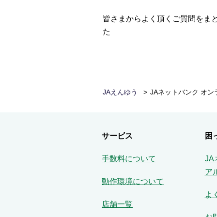
皆さまからよく頂くご質問をま
た
JAえんゆう
JAネットバンク オ
サービス
困
手数料について
J
ア
動作環境について
よ
店舗一覧