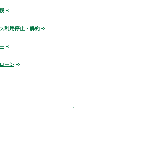
境
ス利用停止・解約
ー
ローン