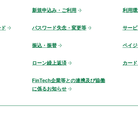
新規申込み・ご利用
利用環
ード
パスワード失念・変更等
サービ
振込・振替
ペイジ
ローン繰上返済
カード
FinTech企業等との連携及び協働
に係るお知らせ