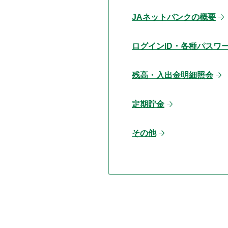
JAネットバンクの概要
ログインID・各種パスワ
残高・入出金明細照会
定期貯金
その他