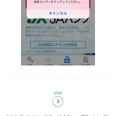
STEP
3