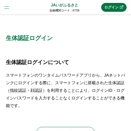
JAいがふるさと
ログイン
金融機関コード : 6758
法人のお客様はこちら
(法人JAネットバンク)
生体認証ログイン
新規申込み
生体認証ログインについて
スマートフォンのワンタイムパスワードアプリから、JAネットバ
JAネットバンクトップ
ンクにログインする際に、スマートフォンに搭載された生体認証
（指紋認証・顔認証）を利用することにより、ログインID・ログ
インパスワードを入力することなくログインすることができる機
メリット
能です。
機能・サービス