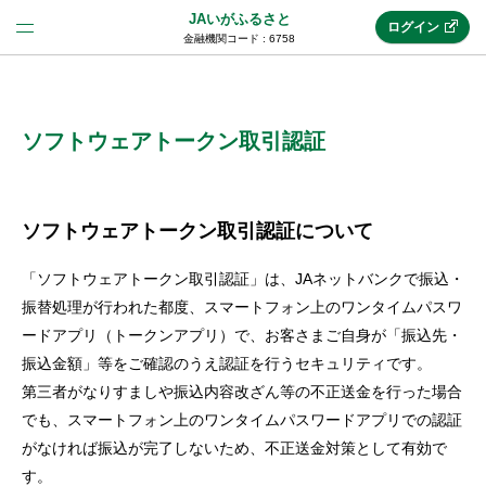
JAいがふるさと
ログイン
金融機関コード : 6758
法人のお客様はこちら
(法人JAネットバンク)
ソフトウェアトークン取引認証
新規申込み
ソフトウェアトークン取引認証について
「ソフトウェアトークン取引認証」は、JAネットバンクで振込・
JAネットバンクトップ
振替処理が行われた都度、スマートフォン上のワンタイムパスワ
ードアプリ（トークンアプリ）で、お客さまご自身が「振込先・
振込金額」等をご確認のうえ認証を行うセキュリティです。
メリット
第三者がなりすましや振込内容改ざん等の不正送金を行った場合
でも、スマートフォン上のワンタイムパスワードアプリでの認証
機能・サービス
がなければ振込が完了しないため、不正送金対策として有効で
す。