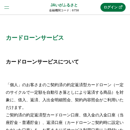
JAいがふるさと
ログイン
金融機関コード : 6758
法人のお客様はこちら
(法人JAネットバンク)
カードローンサービス
新規申込み
カードローンサービスについて
JAネットバンクトップ
「個人」のお客さまのご契約済の約定返済型カードローン（一定
のサイクルで一定額を自動引き落としにより返済する商品）を対
メリット
象に、借入、返済、入出金明細照会、契約内容照会がご利用いた
だけます。
ご契約済の約定返済型カードローン口座、借入金の入金口座（当
機能・サービス
座貯金・普通貯金）、返済口座（カードローンご契約時に設定い