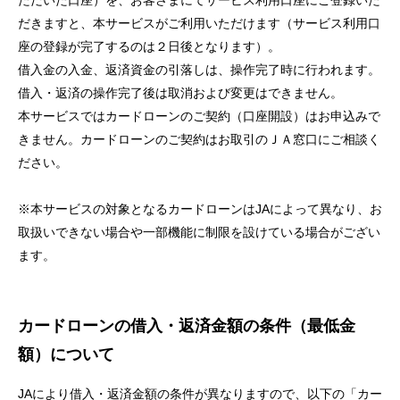
ただいた口座）を、お客さまにてサービス利用口座にご登録いた
セキュリティ
だきますと、本サービスがご利用いただけます（サービス利用口
座の登録が完了するのは２日後となります）。
借入金の入金、返済資金の引落しは、操作完了時に行われます。
使い方
借入・返済の操作完了後は取消および変更はできません。
本サービスではカードローンのご契約（口座開設）はお申込みで
困った時は
きません。カードローンのご契約はお取引のＪＡ窓口にご相談く
ださい。
※本サービスの対象となるカードローンはJAによって異なり、お
取扱いできない場合や一部機能に制限を設けている場合がござい
ます。
カードローンの借入・返済金額の条件（最低金
額）について
JAにより借入・返済金額の条件が異なりますので、以下の「カー