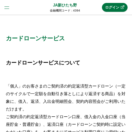
JA新ひたち野
ログイン
金融機関コード : 4394
法人のお客様はこちら
(法人JAネットバンク)
カードローンサービス
新規申込み
カードローンサービスについて
JAネットバンクトップ
「個人」のお客さまのご契約済の約定返済型カードローン（一定
のサイクルで一定額を自動引き落としにより返済する商品）を対
メリット
象に、借入、返済、入出金明細照会、契約内容照会がご利用いた
だけます。
ご契約済の約定返済型カードローン口座、借入金の入金口座（当
機能・サービス
座貯金・普通貯金）、返済口座（カードローンご契約時に設定い