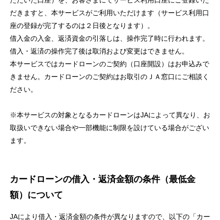
ただいた口座）を、お客さまにてサービス利用口座にご登録いた
セキュリティ
だきますと、本サービスがご利用いただけます（サービス利用口
座の登録が完了するのは２日後となります）。
借入金の入金、返済資金の引落しは、操作完了時に行われます。
使い方
借入・返済の操作完了後は取消および変更はできません。
本サービスではカードローンのご契約（口座開設）はお申込みで
困った時は
きません。カードローンのご契約はお取引のＪＡ窓口にご相談く
ださい。
※本サービスの対象となるカードローンはJAによって異なり、お
取扱いできない場合や一部機能に制限を設けている場合がござい
ます。
カードローンの借入・返済金額の条件（最低金
額）について
JAにより借入・返済金額の条件が異なりますので、以下の「カー