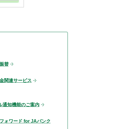
振替
金関連サービス
ル通知機能のご案内
ォワード for JAバンク