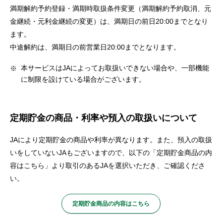
セキュリティ
満期解約予約登録・満期時取扱条件変更（満期解約予約取消、元
金継続・元利金継続の変更）は、満期日の前日20:00までとなり
ます。
使い方
中途解約は、満期日の前営業日20:00までとなります。
本サービスはJAによってお取扱いできない場合や、一部機能
困った時は
に制限を設けている場合がございます。
定期貯金の商品・利率や預入の取扱いについて
JAにより定期貯金の商品や利率が異なります。また、預入の取扱
いをしていないJAもございますので、以下の「定期貯金商品の内
容はこちら」より取引のあるJAを選択いただき、ご確認くださ
い。
定期貯金商品の内容はこちら