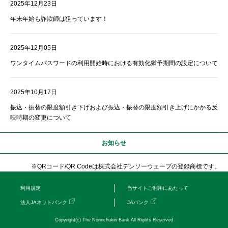
2025年12月23日
年末年始も詐欺師は狙っています！
2025年12月05日
ワンタイムパスワードの利用開始時における有効化猶予期間の設定について
2025年10月17日
振込・振替の限度額引き下げおよび振込・振替の限度額引き上げにかかる反
映時期の変更について
お知らせ
※QRコード/QR Codeは株式会社デンソーウェーブの登録商標です。
利用規定
当サイトご利用にあたって
法人JAネットバンク
JAバンク
Copyright(c) The Norinchukin Bank All Rights Reserved