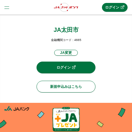
ログイン
JA太田市
法人のお客様はこちら
(法人JAネットバンク)
金融機関コード : 4665
JA変更
新規申込み
ログイン
JAネットバンクトップ
新規申込みはこちら
メリット
機能・サービス