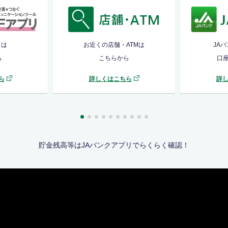
リは
お近くの店舗・ATMは
JA
ら
こちらから
口
ら
詳しくはこちら
詳
貯金残高等はJAバンクアプリでらくらく確認！