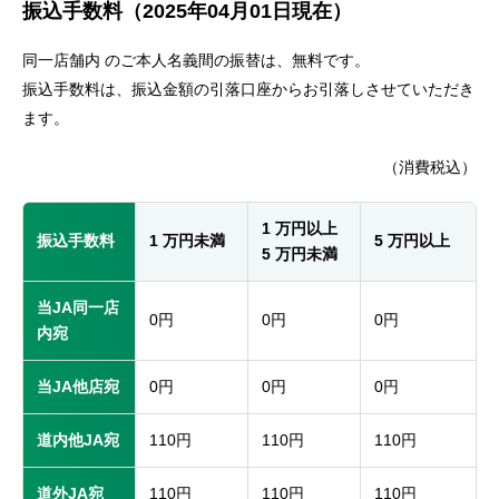
振込手数料（2025年04月01日現在）
セキュリティ
同一店舗内 のご本人名義間の振替は、無料です。
使い方
振込手数料は、振込金額の引落口座からお引落しさせていただき
ます。
困った時は
（消費税込）
1 万円以上
振込手数料
1 万円未満
5 万円以上
5 万円未満
当JA同一店
0円
0円
0円
内宛
当JA他店宛
0円
0円
0円
道内他JA宛
110円
110円
110円
道外JA宛
110円
110円
110円