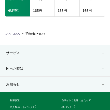
他行宛
165円
165円
165円
JAさっぽろ
手数料について
サービス
困った時は
お知らせ
利用規定
当サイトご利用にあたって
法人JAネットバンク
JAバンク