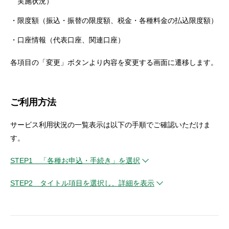
実施状況）
セキュリティ
限度額（振込・振替の限度額、税金・各種料金の払込限度額）
口座情報（代表口座、関連口座）
使い方
各項目の「変更」ボタンより内容を変更する画面に遷移します。
困った時は
ご利用方法
サービス利用状況の一覧表示は以下の手順でご確認いただけま
す。
STEP1 「各種お申込・手続き」を選択
STEP2 タイトル項目を選択し、詳細を表示