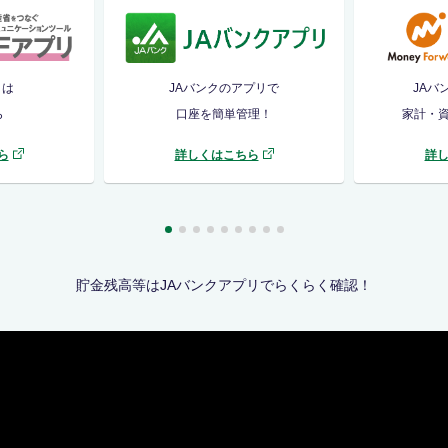
リは
JAバンクのアプリで
JAバ
ら
口座を簡単管理！
家計・
ら
詳しくはこちら
詳
貯金残高等はJAバンクアプリでらくらく確認！