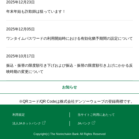
2025年12月23日
年末年始も詐欺師は狙っています！
2025年12月05日
ワンタイムパスワードの利用開始時における有効化猶予期間の設定について
2025年10月17日
振込・振替の限度額引き下げおよび振込・振替の限度額引き上げにかかる反
映時期の変更について
お知らせ
※QRコード/QR Codeは株式会社デンソーウェーブの登録商標です。
利用規定
当サイトご利用にあたって
法人JAネットバンク
JAバンク
Copyright(c) The Norinchukin Bank All Rights Reserved