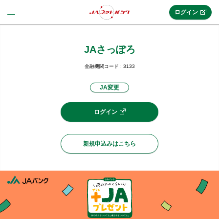
ログイン
JAさっぽろ
法人のお客様はこちら
(法人JAネットバンク)
金融機関コード : 3133
JA変更
新規申込み
ログイン
JAネットバンクトップ
新規申込みはこちら
メリット
機能・サービス