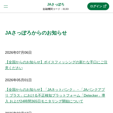
JAさっぽろ
ログイン
金融機関コード : 3133
法人のお客様はこちら
(法人JAネットバンク)
JAさっぽろからのお知らせ
新規申込み
2026年07月06日
【全国からのお知らせ】ボイスフィッシングの新たな手口にご注
意ください
JAネットバンクトップ
2026年05月01日
メリット
【全国からのお知らせ】「JAネットバンク」・「JAバンクアプ
リ プラス」における不正検知プラットフォーム「Detecker」導
機能・サービス
入 および24時間365日モニタリング開始について