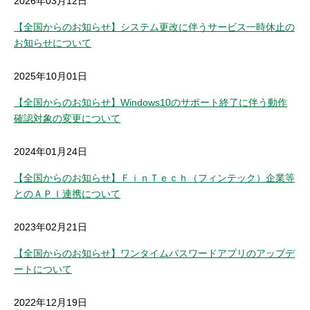
2026年03月12日
セキュリティ
【全国からのお知らせ】システム更改に伴うサービス一時休止の
お知らせについて
使い方
2025年10月01日
困った時は
【全国からのお知らせ】Windows10のサポート終了に伴う動作
確認対象の変更について
2024年01月24日
【全国からのお知らせ】ＦｉｎＴｅｃｈ（フィンテック）企業等
とのＡＰＩ連携について
2023年02月21日
【全国からのお知らせ】ワンタイムパスワードアプリのアップデ
ートについて
2022年12月19日