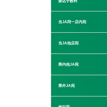
振込手数料
当JA同一店内宛
当JA他店宛
県内他JA宛
県外JA宛
他行宛