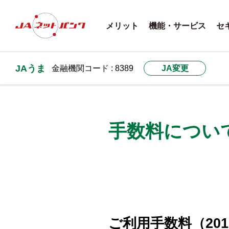
メリット
機能・サービス
セ
JAうま
金融機関コード : 8389
JA変更
手数料につい
ご利用手数料（201