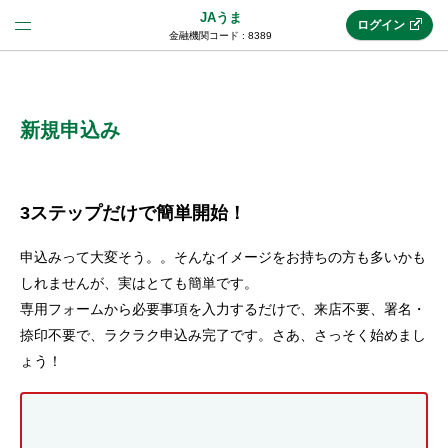
JAうま
ログイン
金融機関コード : 8389
法人のお客様はこちら
(法人JAネットバンク)
新規申込み
新規申込み
3ステップだけで簡単開始！
申込みって大変そう。。そんなイメージをお持ちの方も多いかも
JAネットバンクトップ
しれませんが、実はとても簡単です。
専用フォームから必要事項を入力するだけで、来店不要、署名・
捺印不要で、ラクラク申込み完了です。さあ、さっそく始めまし
メリット
ょう！
機能・サービス