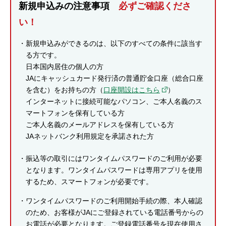
新規申込みの注意事項
必ずご確認くださ
セキュリティ
い！
使い方
新規申込みができるのは、以下のすべての条件に該当す
る方です。
日本国内居住の個人の方
困った時は
JAにキャッシュカード発行済の普通貯金口座（総合口座
を含む）をお持ちの方（
口座開設はこちら
）
インターネットに接続可能なパソコン、ご本人名義のス
マートフォンを保有している方
ご本人名義のメールアドレスを保有している方
JAネットバンク利用規定を承諾された方
振込等の取引にはワンタイムパスワードのご利用が必要
となります。ワンタイムパスワードは専用アプリを使用
するため、スマートフォンが必要です。
ワンタイムパスワードのご利用開始手続の際、本人確認
のため、お客様がJAにご登録されている電話番号からの
お電話が必要となります。ご登録電話番号を現在使用さ