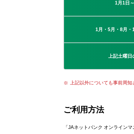
1月1日
1月・5月・8月・
上記土曜日
上記以外についても事前周知
ご利用方法
「JAネットバンク オンライン