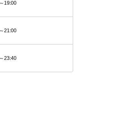
0～19:00
0～21:00
0～23:40
。