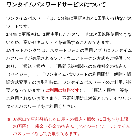
ワンタイムパスワードサービスについて
セキュリティ
ワンタイムパスワードは、1分毎に更新される1回限り有効なパス
使い方
ワードです。
1分毎に更新され、1度使用したパスワードは次回以降使用できな
いため、高いセキュリティを確保することができます。
困った時は
JAネットバンクでは、スマートフォンの専用アプリにワンタイム
パスワードが表示されるソフトウェアトークン方式をご提供して
おり、「振込・振替」、「民間収納機関への各種料金の払込み
（ペイジー）」、「ワンタイムパスワードの利用開始・解除・認
証方式変更」のお取引時に、ワンタイムパスワードのご利用が必
要となっています（
ご利用は無料です
）。 「振込・振替」等を
ご利用されないお客さまも、不正利用防止対策として、ぜひワン
タイムパスワードをご利用ください。
JA窓口で事前登録した口座への振込・振替（1日あたり上限
20万円）、税金・公金の払込み（ペイジー）は、ワンタイム
パスワードなしでお取引できます。