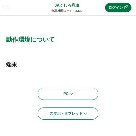
JAくしろ丹頂
ログイン
金融機関コード : 3339
法人のお客様はこちら
(法人JAネットバンク)
動作環境について
新規申込み
端末
JAネットバンクトップ
PC
メリット
スマホ・タブレット
機能・サービス