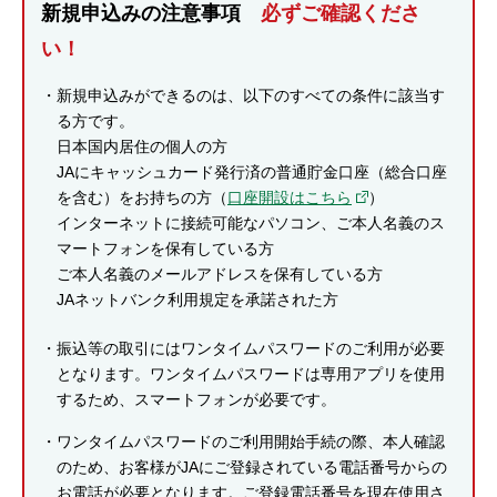
新規申込みの注意事項
必ずご確認くださ
セキュリティ
い！
使い方
新規申込みができるのは、以下のすべての条件に該当す
る方です。
日本国内居住の個人の方
困った時は
JAにキャッシュカード発行済の普通貯金口座（総合口座
を含む）をお持ちの方（
口座開設はこちら
）
インターネットに接続可能なパソコン、ご本人名義のス
マートフォンを保有している方
ご本人名義のメールアドレスを保有している方
JAネットバンク利用規定を承諾された方
振込等の取引にはワンタイムパスワードのご利用が必要
となります。ワンタイムパスワードは専用アプリを使用
するため、スマートフォンが必要です。
ワンタイムパスワードのご利用開始手続の際、本人確認
のため、お客様がJAにご登録されている電話番号からの
お電話が必要となります。ご登録電話番号を現在使用さ