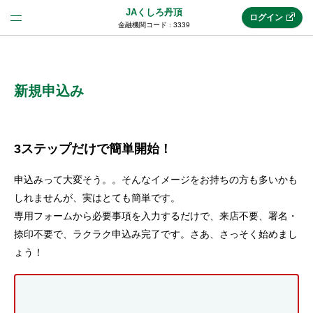
JAくしろ丹頂
ログイン
金融機関コード : 3339
法人のお客様はこちら
(法人JAネットバンク)
新規申込み
新規申込み
3ステップだけで簡単開始！
申込みって大変そう。。そんなイメージをお持ちの方も多いかも
JAネットバンクトップ
しれませんが、実はとても簡単です。
専用フォームから必要事項を入力するだけで、来店不要、署名・
捺印不要で、ラクラク申込み完了です。さあ、さっそく始めまし
メリット
ょう！
機能・サービス