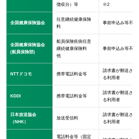
徴収分）等
※2
任意継続健康保険
全国健康保険協会
事前申込み等不要
料
船員保険疾病任意
全国健康保険協会
継続健康保険料
事前申込み等不要
(船員保険部)
他
請求書が郵送され
NTTドコモ
携帯電話料金等
る利用者
請求書が郵送され
KDDI
携帯電話料金等
る利用者
日本放送協会
請求書が郵送され
放送受信料
（NHK）
る利用者
電話料金等（固定