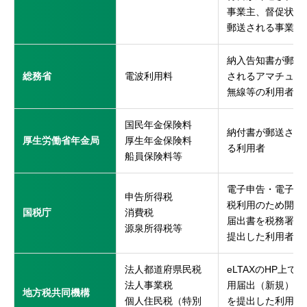
事業主、督促状が
郵送される事業主
納入告知書が郵送
総務省
電波利用料
されるアマチュア
無線等の利用者
国民年金保険料
納付書が郵送され
厚生労働省年金局
厚生年金保険料
る利用者
船員保険料等
電子申告・電子納
申告所得税
税利用のため開始
国税庁
消費税
届出書を税務署に
源泉所得税等
提出した利用者
※
法人都道府県民税
eLTAXのHP上で利
法人事業税
用届出（新規）
地方税共同機構
個人住民税（特別
を提出した利用者