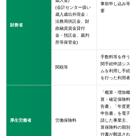
歳入金)
事前申し込み等不
(会計センター扱い
要
歳入歳出外現金：
法務局供託金、財
財務省
政融資資金貸付
金・預託金、裁判
所等保管金)
手数料等を伴う税
関手続申請システ
関税等
ムを利用し手続き
を行った利用者
「概算・増加概
算・確定保険料申
告書」「年度更新
申告書」を電子申
厚生労働省
労働保険料
請した事業主、概
算保険料の期別納
付書が郵送される