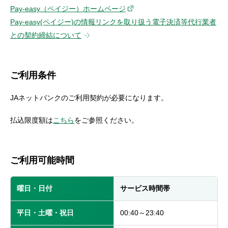
セキュリティ
Pay-easy（ペイジー）ホームページ
Pay-easy(ペイジー)の情報リンクを取り扱う電子決済等代行業者
との契約締結について
使い方
困った時は
ご利用条件
JAネットバンクのご利用契約が必要になります。
払込限度額は
こちら
をご参照ください。
ご利用可能時間
曜日・日付
サービス時間帯
平日・土曜・祝日
00:40～23:40