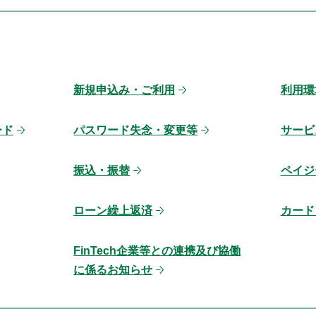
新規申込み・ご利用
利用環
ード
パスワード失念・変更等
サービ
振込・振替
ペイジ
ローン繰上返済
カード
FinTech企業等との連携及び協働
に係るお知らせ