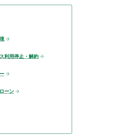
境
ス利用停止・解約
ー
ローン