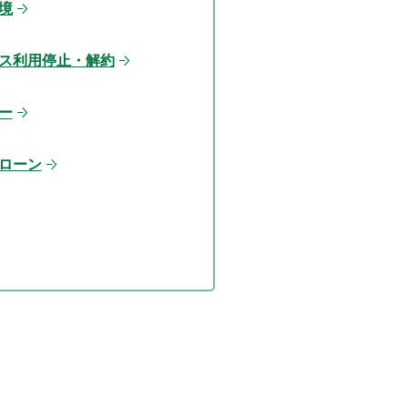
境
ス利用停止・解約
ー
ローン