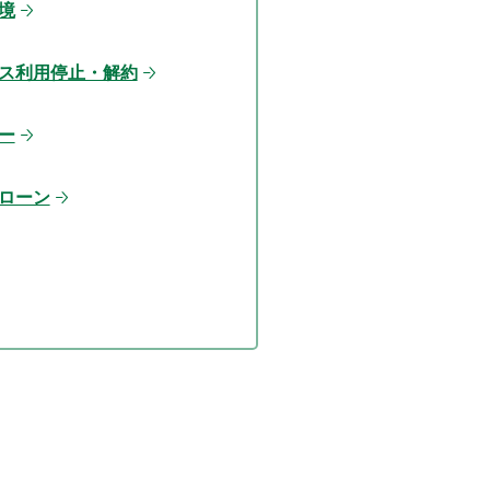
境
ス利用停止・解約
ー
ローン