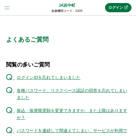
JA浜中町
ログイン
金融機関コード : 3335
法人のお客様はこちら
(法人JAネットバンク)
よくあるご質問
新規申込み
閲覧の多いご質問
ログインIDを忘れてしまいました
JAネットバンクトップ
各種パスワード、リスクベース認証の回答を忘れてしまい
ました
メリット
振込・振替限度額を変更できますか、また上限はあります
か？
機能・サービス
パスワードを連続して間違えてしまい、サービスが利用で