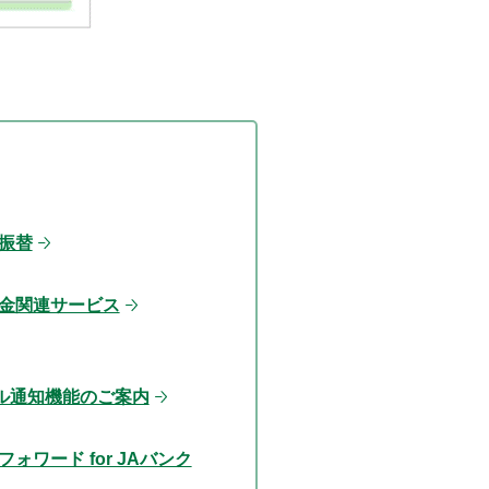
振替
金関連サービス
ル通知機能のご案内
ォワード for JAバンク