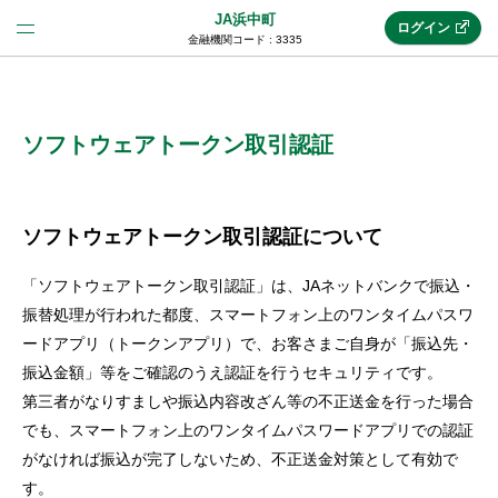
JA浜中町
ログイン
金融機関コード : 3335
法人のお客様はこちら
(法人JAネットバンク)
ソフトウェアトークン取引認証
新規申込み
ソフトウェアトークン取引認証について
「ソフトウェアトークン取引認証」は、JAネットバンクで振込・
JAネットバンクトップ
振替処理が行われた都度、スマートフォン上のワンタイムパスワ
ードアプリ（トークンアプリ）で、お客さまご自身が「振込先・
振込金額」等をご確認のうえ認証を行うセキュリティです。
メリット
第三者がなりすましや振込内容改ざん等の不正送金を行った場合
でも、スマートフォン上のワンタイムパスワードアプリでの認証
機能・サービス
がなければ振込が完了しないため、不正送金対策として有効で
す。