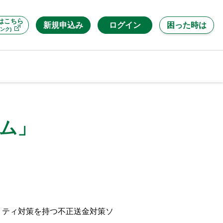
はこちら
新規申込み
ログイン
困った時は
ンク)
アム」
リティ対策を持つ不正送金対策ソ