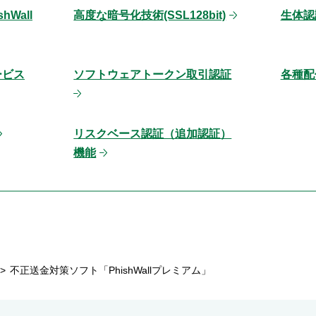
Wall
高度な暗号化技術(SSL128bit)
生体認
ービス
ソフトウェアトークン取引認証
各種配
リスクベース認証（追加認証）
機能
不正送金対策ソフト「PhishWallプレミアム」