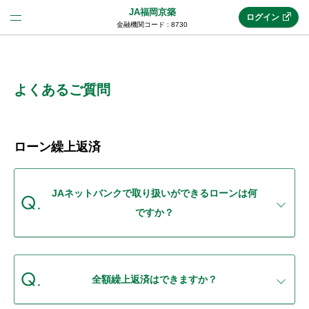
JA福岡京築
ログイン
金融機関コード : 8730
法人のお客様はこちら
(法人JAネットバンク)
よくあるご質問
新規申込み
ローン繰上返済
JAネットバンクトップ
JAネットバンクで取り扱いができるローンは何
ですか？
メリット
機能・サービス
全額繰上返済はできますか？