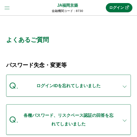
JA福岡京築
ログイン
金融機関コード : 8730
法人のお客様はこちら
(法人JAネットバンク)
よくあるご質問
新規申込み
パスワード失念・変更等
JAネットバンクトップ
ログインIDを忘れてしまいました
メリット
各種パスワード、リスクベース認証の回答を忘
機能・サービス
れてしまいました