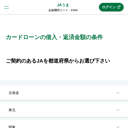
JAうま
ログイン
金融機関コード : 8389
法人のお客様はこちら
(法人JAネットバンク)
カードローンの借入・返済金額の条件
新規申込み
ご契約のあるJAを都道府県からお選び下さい
JAネットバンクトップ
北海道
メリット
東北
機能・サービス
関東