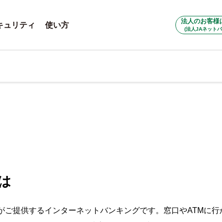
法人のお客様
キュリティ
使い方
(法人JAネットバ
は
クがご提供するインターネットバンキングです。窓口やATMに