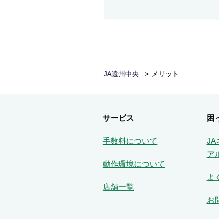
JA遠州中央
メリット
サービス
困
手数料について
J
ア
動作環境について
よ
店舗一覧
お