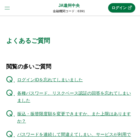
JA遠州中央
ログイン
金融機関コード : 6391
法人のお客様はこちら
(法人JAネットバンク)
よくあるご質問
新規申込み
閲覧の多いご質問
ログインIDを忘れてしまいました
JAネットバンクトップ
各種パスワード、リスクベース認証の回答を忘れてしまい
ました
メリット
振込・振替限度額を変更できますか、また上限はあります
か？
機能・サービス
パスワードを連続して間違えてしまい、サービスが利用で