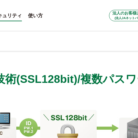
法人のお客様
キュリティ
使い方
(法人JAネットバ
(SSL128bit)/複数パ