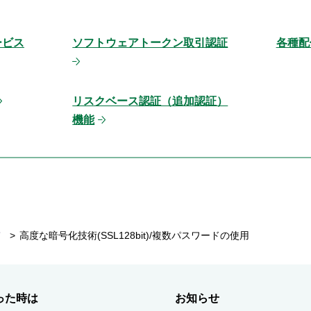
ービス
ソフトウェアトークン取引認証
各種配
リスクベース認証（追加認証）
機能
て
高度な暗号化技術(SSL128bit)/複数パスワードの使用
った時は
お知らせ