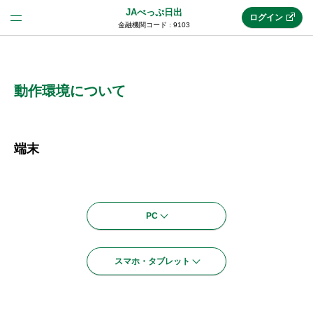
JAべっぷ日出
ログイン
金融機関コード : 9103
法人のお客様はこちら
(法人JAネットバンク)
動作環境について
新規申込み
端末
JAネットバンクトップ
PC
メリット
スマホ・タブレット
機能・サービス