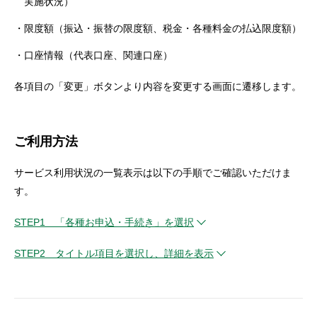
実施状況）
セキュリティ
限度額（振込・振替の限度額、税金・各種料金の払込限度額）
口座情報（代表口座、関連口座）
使い方
各項目の「変更」ボタンより内容を変更する画面に遷移します。
困った時は
ご利用方法
サービス利用状況の一覧表示は以下の手順でご確認いただけま
す。
STEP1 「各種お申込・手続き」を選択
STEP2 タイトル項目を選択し、詳細を表示