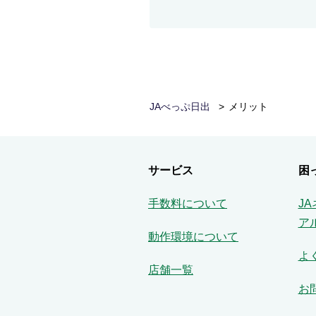
JAべっぷ日出
メリット
サービス
困
手数料について
J
ア
動作環境について
よ
店舗一覧
お