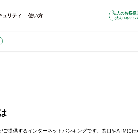
法人のお客様
キュリティ
使い方
(法人JAネットバ
は
クがご提供するインターネットバンキングです。窓口やATMに