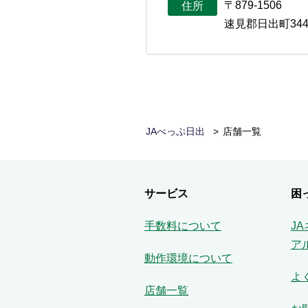
〒879-1506
住所
速見郡日出町344
JAべっぷ日出
店舗一覧
サービス
困
手数料について
J
ア
動作環境について
よ
店舗一覧