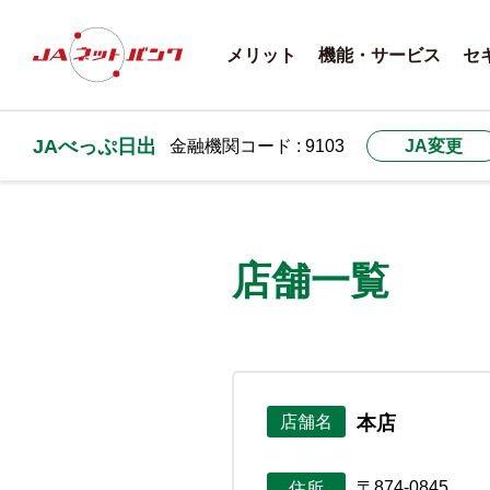
メリット
機能・サービス
セ
JAべっぷ日出
金融機関コード : 9103
JA変更
店舗一覧
本店
店舗名
〒874-0845
住所