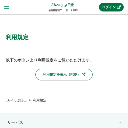
JAべっぷ日出
ログイン
金融機関コード : 9103
法人のお客様はこちら
(法人JAネットバンク)
利用規定
新規申込み
以下のボタンより利用規定をご覧いただけます。
利用規定を表示（PDF）
JAネットバンクトップ
メリット
JAべっぷ日出
利用規定
機能・サービス
サービス