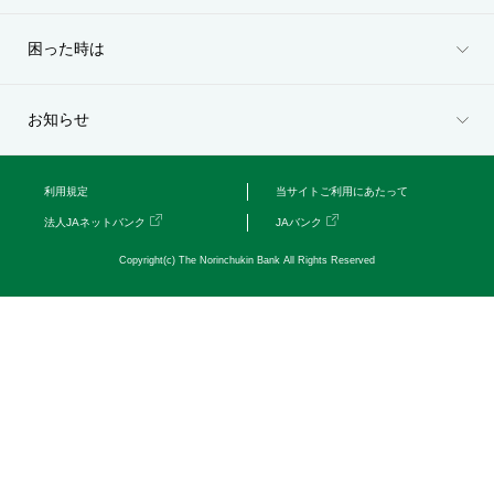
セキュリティ
困った時は
使い方
お知らせ
困った時は
利用規定
当サイトご利用にあたって
法人JAネットバンク
JAバンク
Copyright(c) The Norinchukin Bank All Rights Reserved