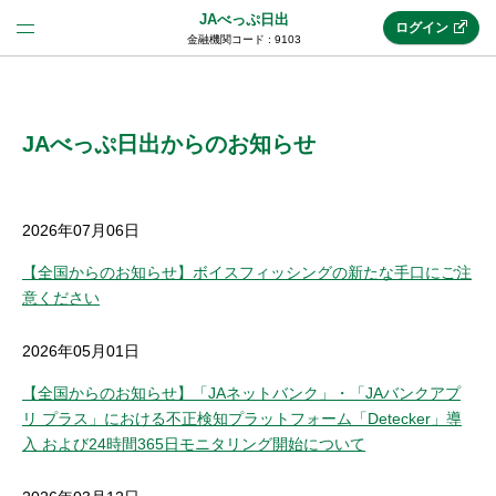
JAべっぷ日出
ログイン
金融機関コード : 9103
法人のお客様はこちら
(法人JAネットバンク)
JAべっぷ日出からのお知らせ
新規申込み
2026年07月06日
【全国からのお知らせ】ボイスフィッシングの新たな手口にご注
意ください
JAネットバンクトップ
2026年05月01日
メリット
【全国からのお知らせ】「JAネットバンク」・「JAバンクアプ
リ プラス」における不正検知プラットフォーム「Detecker」導
機能・サービス
入 および24時間365日モニタリング開始について