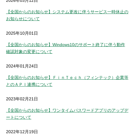
2026年03月12日
セキュリティ
【全国からのお知らせ】システム更改に伴うサービス一時休止の
お知らせについて
使い方
2025年10月01日
困った時は
【全国からのお知らせ】Windows10のサポート終了に伴う動作
確認対象の変更について
2024年01月24日
【全国からのお知らせ】ＦｉｎＴｅｃｈ（フィンテック）企業等
とのＡＰＩ連携について
2023年02月21日
【全国からのお知らせ】ワンタイムパスワードアプリのアップデ
ートについて
2022年12月19日