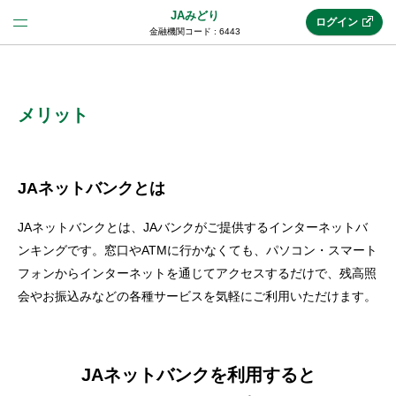
JAみどり
ログイン
金融機関コード : 6443
法人のお客様はこちら
(法人JAネットバンク)
メリット
新規申込み
JAネットバンクとは
JAネットバンクとは、JAバンクがご提供するインターネットバ
JAネットバンクトップ
ンキングです。窓口やATMに行かなくても、パソコン・スマート
フォンからインターネットを通じてアクセスするだけで、残高照
会やお振込みなどの各種サービスを気軽にご利用いただけます。
メリット
機能・サービス
JAネットバンクを利用すると