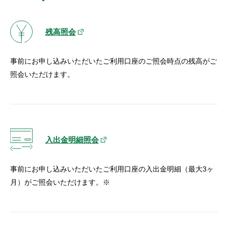
セキュリティ
残高照会
使い方
事前にお申し込みいただいたご利用口座のご照会時点の残高がご
困った時は
照会いただけます。
入出金明細照会
事前にお申し込みいただいたご利用口座の入出金明細（最大3ヶ
月）がご照会いただけます。※