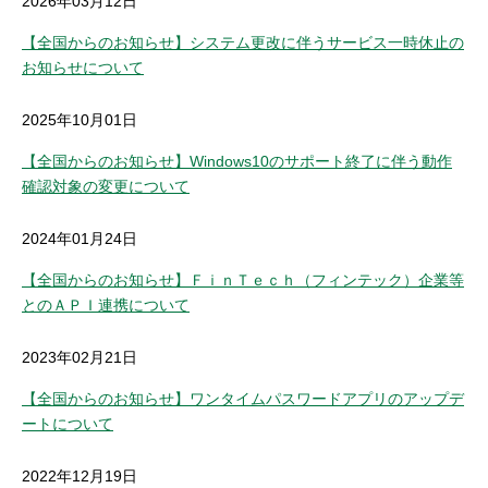
2026年03月12日
セキュリティ
【全国からのお知らせ】システム更改に伴うサービス一時休止の
お知らせについて
使い方
2025年10月01日
困った時は
【全国からのお知らせ】Windows10のサポート終了に伴う動作
確認対象の変更について
2024年01月24日
【全国からのお知らせ】ＦｉｎＴｅｃｈ（フィンテック）企業等
とのＡＰＩ連携について
2023年02月21日
【全国からのお知らせ】ワンタイムパスワードアプリのアップデ
ートについて
2022年12月19日