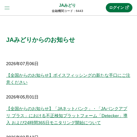
JAみどり
ログイン
金融機関コード : 6443
法人のお客様はこちら
(法人JAネットバンク)
JAみどりからのお知らせ
新規申込み
2026年07月06日
【全国からのお知らせ】ボイスフィッシングの新たな手口にご注
意ください
JAネットバンクトップ
2026年05月01日
メリット
【全国からのお知らせ】「JAネットバンク」・「JAバンクアプ
リ プラス」における不正検知プラットフォーム「Detecker」導
機能・サービス
入 および24時間365日モニタリング開始について