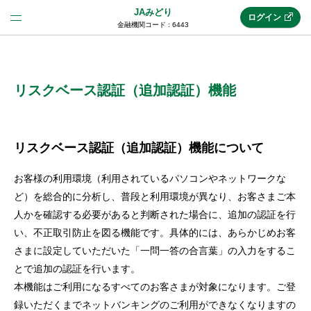
JAみどり
ログイン
金融機関コード : 6443
法人のお客様はこちら
(法人JAネットバンク)
リスクベース認証（追加認証）機能
新規申込み
リスクベース認証（追加認証）機能について
お客様の利用環境（利用されているパソコンやネットワークな
JAネットバンクトップ
ど）を総合的に分析し、普段と利用環境が異なり、お客さまご本
人かを確認する必要があると判断された場合に、追加の認証を行
い、不正取引防止を図る機能です。具体的には、あらかじめお客
メリット
さまに設定していただいた「一問一答の合言葉」の入力をするこ
とで追加の認証を行います。
機能・サービス
本機能はご利用になるすべてのお客さまが対象になります。ご登
録いただくまでネットバンキングのご利用ができなくなりますの