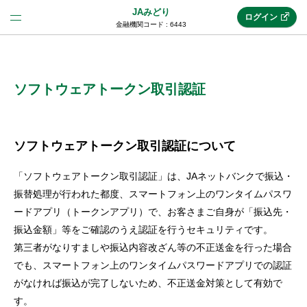
JAみどり
ログイン
金融機関コード : 6443
法人のお客様はこちら
(法人JAネットバンク)
ソフトウェアトークン取引認証
新規申込み
ソフトウェアトークン取引認証について
「ソフトウェアトークン取引認証」は、JAネットバンクで振込・
JAネットバンクトップ
振替処理が行われた都度、スマートフォン上のワンタイムパスワ
ードアプリ（トークンアプリ）で、お客さまご自身が「振込先・
振込金額」等をご確認のうえ認証を行うセキュリティです。
メリット
第三者がなりすましや振込内容改ざん等の不正送金を行った場合
でも、スマートフォン上のワンタイムパスワードアプリでの認証
機能・サービス
がなければ振込が完了しないため、不正送金対策として有効で
す。