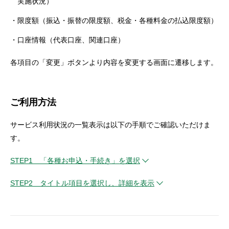
実施状況）
セキュリティ
限度額（振込・振替の限度額、税金・各種料金の払込限度額）
口座情報（代表口座、関連口座）
使い方
各項目の「変更」ボタンより内容を変更する画面に遷移します。
困った時は
ご利用方法
サービス利用状況の一覧表示は以下の手順でご確認いただけま
す。
STEP1 「各種お申込・手続き」を選択
STEP2 タイトル項目を選択し、詳細を表示