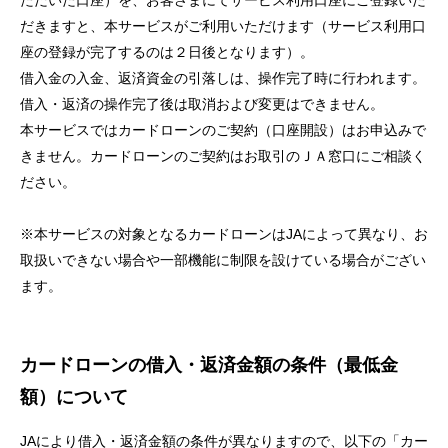
ただいた口座）を、お客さまにてサービス利用口座にご登録いた
セキュリティ
だきますと、本サービスがご利用いただけます（サービス利用口
座の登録が完了するのは２日後となります）。
借入金の入金、返済資金の引落しは、操作完了時に行われます。
使い方
借入・返済の操作完了後は取消および変更はできません。
本サービスではカードローンのご契約（口座開設）はお申込みで
困った時は
きません。カードローンのご契約はお取引のＪＡ窓口にご相談く
ださい。
※本サービスの対象となるカードローンはJAによって異なり、お
取扱いできない場合や一部機能に制限を設けている場合がござい
ます。
カードローンの借入・返済金額の条件（最低金
額）について
JAにより借入・返済金額の条件が異なりますので、以下の「カー