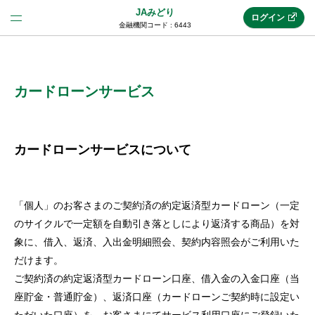
JAみどり
ログイン
金融機関コード : 6443
法人のお客様はこちら
(法人JAネットバンク)
カードローンサービス
新規申込み
カードローンサービスについて
JAネットバンクトップ
「個人」のお客さまのご契約済の約定返済型カードローン（一定
のサイクルで一定額を自動引き落としにより返済する商品）を対
メリット
象に、借入、返済、入出金明細照会、契約内容照会がご利用いた
だけます。
ご契約済の約定返済型カードローン口座、借入金の入金口座（当
機能・サービス
座貯金・普通貯金）、返済口座（カードローンご契約時に設定い