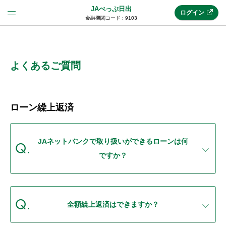
JAべっぷ日出
ログイン
金融機関コード : 9103
法人のお客様はこちら
(法人JAネットバンク)
よくあるご質問
新規申込み
ローン繰上返済
JAネットバンクトップ
JAネットバンクで取り扱いができるローンは何
ですか？
メリット
機能・サービス
全額繰上返済はできますか？