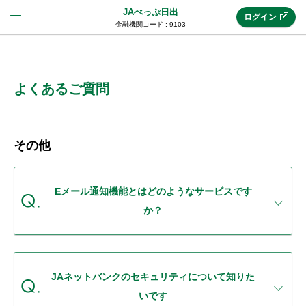
JAべっぷ日出
ログイン
金融機関コード : 9103
法人のお客様はこちら
(法人JAネットバンク)
よくあるご質問
新規申込み
その他
JAネットバンクトップ
Eメール通知機能とはどのようなサービスです
か？
メリット
機能・サービス
JAネットバンクのセキュリティについて知りた
いです